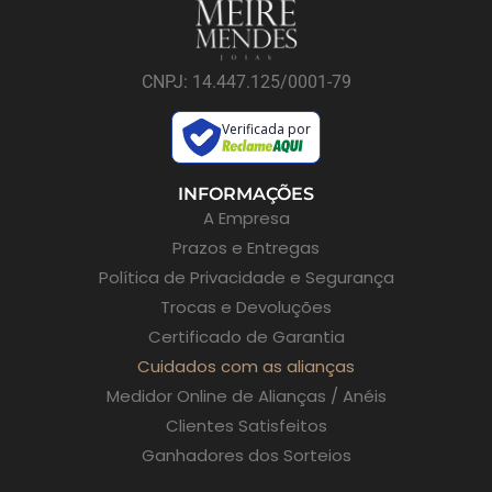
CNPJ: 14.447.125/0001-79
Verificada por
INFORMAÇÕES
A Empresa
Prazos e Entregas
Política de Privacidade e Segurança
Trocas e Devoluções
Certificado de Garantia
Cuidados com as alianças
Medidor Online de Alianças / Anéis
Clientes Satisfeitos
Ganhadores dos Sorteios