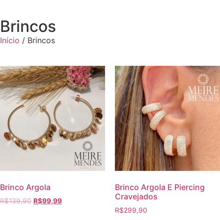
Brincos
Início
/ Brincos
Brinco Argola
Brinco Argola E Piercing
Cravejados
R$
139,90
R$
99,99
R$
299,90