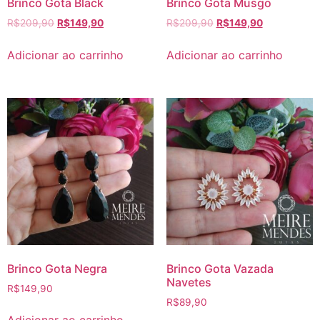
Brinco Gota Black
Brinco Gota Musgo
R$
209,90
R$
149,90
R$
209,90
R$
149,90
Adicionar ao carrinho
Adicionar ao carrinho
Brinco Gota Negra
Brinco Gota Vazada
Navetes
R$
149,90
R$
89,90