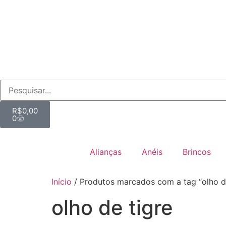
R$
0,00
0
Alianças
Anéis
Brincos
Início
/ Produtos marcados com a tag “olho de
olho de tigre