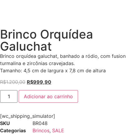
Brinco Orquídea
Galuchat
Brinco orquídea galuchat, banhado a ródio, com fusion
turmalina e zircônias cravejadas.
Tamanho: 4,5 cm de largura x 7,8 cm de altura
R$
1.200,00
R$
999,90
Adicionar ao carrinho
[wc_shipping_simulator]
SKU
BR048
Categorias
Brincos
,
SALE